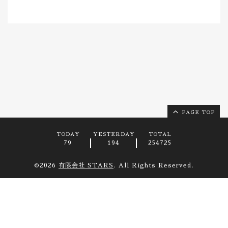
PAGE TOP
TODAY
YESTERDAY
TOTAL
79
194
254725
©2026
有限会社 STARS
. All Rights Reserved.