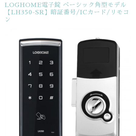
LOGHOME電子錠 ベーシック角型モデル
【LH350-SR】暗証番号/ICカード/リモコ
ン