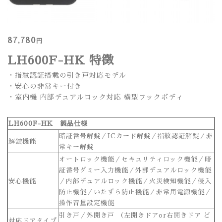
87,780
円
LH600F-HK 特徴
・指紋認証搭載の引き戸対応モデル
・安心の非常キー付き
・室内機 内部デュアルロック対応 横型フックボディ
LH600F-HK 製品仕様
暗証番号解錠／ICカード解錠／指紋認証解錠／非
解錠機能
常キー解錠
オートロック機能／セキュリティロック機能／暗
証番号ダミー入力機能／外部デュアルロック機能
安心機能
／内部デュアルロック機能／火災検知機能／侵入
防止機能／いたずら防止機能／非常用電源機能／
操作音量設定機能
引き戸／外開き戸 （左開きドアor右開きドア ど
対応ドアタイプ