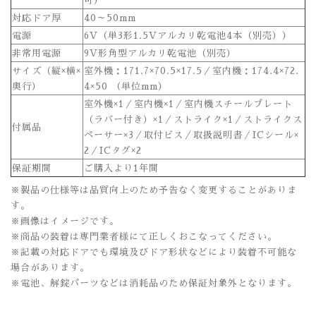
可）
対応ドア厚
40～50mm
電源
6V（単3形1.5Vアルカリ乾電池4本（別売））
非常用電源
9V形角型アルカリ乾電池（別売）
サイズ（縦×横×
室外機：171.7×70.5×17.5／室内機：174.4×72.
奥行）
4×50 （単位mm）
室外機×1／室内機×1／室内機スチールプレート
（ラバー付き）×1／ストライク×1／ストライクス
付属品
ペーサー×3／取付ビス／取扱説明書／ICシール×
2／ICタグ×2
保証期間
ご購入より1年間
※製品の仕様等は品質向上のため予告なく変更することがありま
す。
※画像はイメージです。
※商品の装着は専門業者様にて正しくおこなってください。
※記載の対応ドアでも環境及びドア形状などにより装着不可能な
場合があります。
※電池、解錠パーツなどは消耗品のため保証対象外となります。