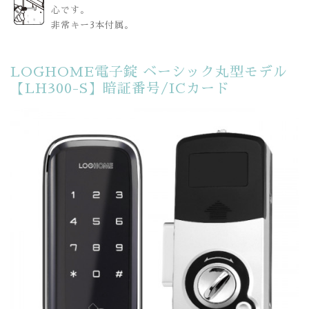
心です。
非常キー3本付属。
LOGHOME電子錠 ベーシック丸型モデル
【LH300-S】暗証番号/ICカード