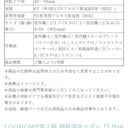
対応ドア厚
40～50mm
電源
6V（単3形1.5Vアルカリ乾電池4本（別売））
非常用電源
9V形角型アルカリ乾電池（別売）
サイズ（縦×横×
室外機：171.7×70.5×17.5／室内機：174.4×72.
奥行）
4×50 （単位mm）
室外機×1／室内機×1／室内機スチールプレート
（ラバー付き）×1／ストライク×1／ストライクス
付属品
ペーサー×3／取付ビス／取扱説明書／ICシール×
2／ICタグ×2／リモコン×1
保証期間
ご購入より1年間
※製品の仕様等は品質向上のため予告なく変更することがありま
す。
※画像はイメージです。
※商品の装着は専門業者様にて正しくおこなってください。
※記載の対応ドアでも環境及びドア形状などにより装着不可能な
場合があります。
※電池、解錠パーツなどは消耗品のため保証対象外となります。
LOGHOME電子錠 指紋認証モデル【LH60