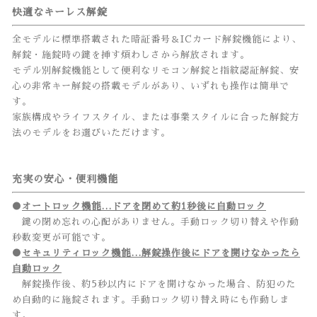
快適なキーレス解錠
全モデルに標準搭載された暗証番号＆ICカード解錠機能により、
解錠・施錠時の鍵を挿す煩わしさから解放されます。
モデル別解錠機能として便利なリモコン解錠と指紋認証解錠、安
心の非常キー解錠の搭載モデルがあり、いずれも操作は簡単で
す。
家族構成やライフスタイル、または事業スタイルに合った解錠方
法のモデルをお選びいただけます。
充実の安心・便利機能
●
オートロック機能…ドアを閉めて約1秒後に自動ロック
鍵の閉め忘れの心配がありません。手動ロック切り替えや作動
秒数変更が可能です。
●
セキュリティロック機能…解錠操作後にドアを開けなかったら
自動ロック
解錠操作後、約5秒以内にドアを開けなかった場合、防犯のた
め自動的に施錠されます。手動ロック切り替え時にも作動しま
す。