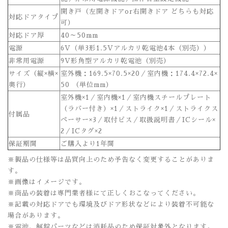
開き戸（左開きドアor右開きドア どちらも対応
対応ドアタイプ
可）
対応ドア厚
40～50mm
電源
6V（単3形1.5Vアルカリ乾電池4本（別売））
非常用電源
9V形角型アルカリ乾電池（別売）
サイズ（縦×横×
室外機：169.5×70.5×20／室内機：174.4×72.4×
奥行）
50 （単位mm）
室外機×1／室内機×1／室内機スチールプレート
（ラバー付き）×1／ストライク×1／ストライクス
付属品
ペーサー×3／取付ビス／取扱説明書／ICシール×
2／ICタグ×2
保証期間
ご購入より1年間
※製品の仕様等は品質向上のため予告なく変更することがありま
す。
※画像はイメージです。
※商品の装着は専門業者様にて正しくおこなってください。
※記載の対応ドアでも環境及びドア形状などにより装着不可能な
場合があります。
※電池、解錠パーツなどは消耗品のため保証対象外となります。