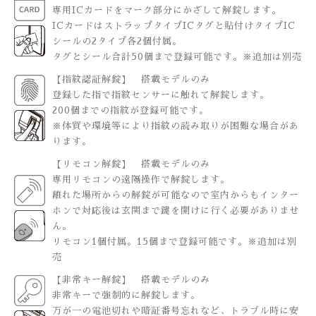
専用ICカードをマーク部分にかざして解錠します。
ICカードはストラップタイプICタグと貼付けタイプIC
シールの2タイプ各2個付属。
タグとシール合計50個まで登録可能です。※追加は別売
【指紋認証解錠】 搭載モデルのみ
登録した指で指紋センサーに触れて解錠します。
200個までの指紋が登録可能です。
※体質や環境等により指紋の読み取りが困難な場合があ
ります。
【リモコン解錠】 搭載モデルのみ
専用リモコンの遠隔操作で解錠します。
離れた場所からの解錠が可能なので室内からもインター
ホンで対応後は玄関まで鍵を開けに行く必要がありませ
ん。
リモコン1個付属。15個まで登録可能です。※追加は別
売
【非常キー解錠】 搭載モデルのみ
非常キーで強制的に解錠します。
万が一の電池切れや暗証番号忘れなど、トラブル時に安