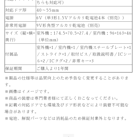
ちらも対応可）
対応ドア厚
40～55mm
電源
6V（単3形1.5Vアルカリ乾電池4本（別売））
非常用電源
9V形角型アルカリ乾電池（別売）
サイズ（縦×横×
室外機：174.5×70.5×27.4／室内機：96×163×46
奥行）
（単位mm）
室外機×1／室内機×1／室内機スチールプレート×1
付属品
／ストライク×1／取付ビス／取扱説明書／ICシー
ル×2／ICタグ×2／非常キー×3
保証期間
ご購入より1年間
※製品の仕様等は品質向上のため予告なく変更することがありま
す。
※画像はイメージです。
※商品の装着は専門業者様にて正しくおこなってください。
※記載の対応ドアでも環境及びドア形状などにより装着不可能な
場合があります。
※電池、解錠パーツなどは消耗品のため保証対象外となります。