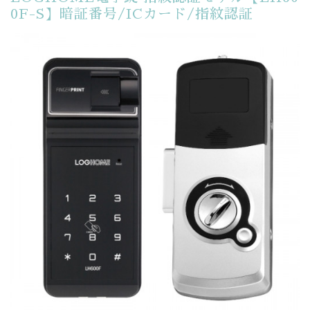
0F-S】暗証番号/ICカード/指紋認証