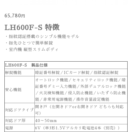
65,780
円
LH600F-S 特徴
・指紋認証搭載のシンプル機能モデル
・指先ひとつで簡単解錠
・室内機 縦型スリムボディ
LH600F-S 製品仕様
解錠機能
暗証番号解錠／ICカード解錠／指紋認証解錠
オートロック機能／セキュリティロック機能／暗
証番号ダミー入力機能／外部デュアルロック機能
安心機能
／火災検知機能／侵入防止機能／いたずら防止機
能／非常用電源機能／操作音量設定機能
開き戸（左開きドアor右開きドア どちらも対応
対応ドアタイプ
可）
対応ドア厚
40～50mm
電源
6V（単3形1.5Vアルカリ乾電池4本（別売））