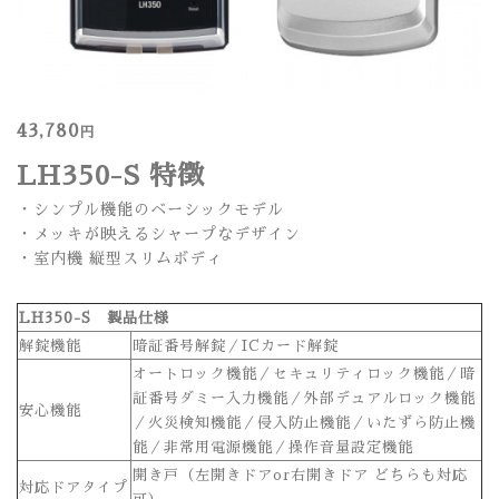
43,780
円
LH350-S 特徴
・シンプル機能のベーシックモデル
・メッキが映えるシャープなデザイン
・室内機 縦型スリムボディ
LH350-S 製品仕様
解錠機能
暗証番号解錠／ICカード解錠
オートロック機能／セキュリティロック機能／暗
証番号ダミー入力機能／外部デュアルロック機能
安心機能
／火災検知機能／侵入防止機能／いたずら防止機
能／非常用電源機能／操作音量設定機能
開き戸（左開きドアor右開きドア どちらも対応
対応ドアタイプ