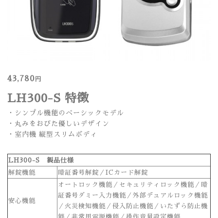
43,780
円
LH300-S 特徴
・シンプル機能のベーシックモデル
・丸みをおびた優しいデザイン
・室内機 縦型スリムボディ
LH300-S 製品仕様
解錠機能
暗証番号解錠／ICカード解錠
オートロック機能／セキュリティロック機能／暗
証番号ダミー入力機能／外部デュアルロック機能
安心機能
／火災検知機能／侵入防止機能／いたずら防止機
能／非常用電源機能／操作音量設定機能