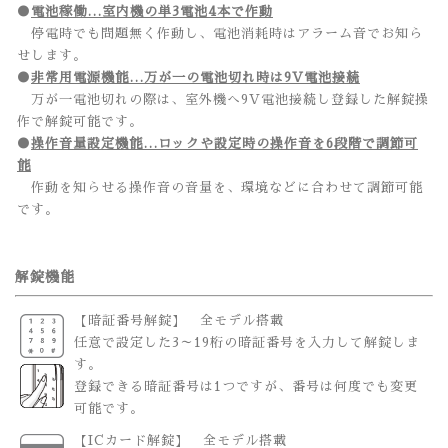
●
電池稼働…室内機の単3電池4本で作動
停電時でも問題無く作動し、電池消耗時はアラーム音でお知ら
せします。
●
非常用電源機能…万が一の電池切れ時は9V電池接続
万が一電池切れの際は、室外機へ9V電池接続し登録した解錠操
作で解錠可能です。
●
操作音量設定機能…ロックや設定時の操作音を6段階で調節可
能
作動を知らせる操作音の音量を、環境などに合わせて調節可能
です。
解錠機能
【暗証番号解錠】 全モデル搭載
任意で設定した3～19桁の暗証番号を入力して解錠しま
す。
登録できる暗証番号は1つですが、番号は何度でも変更
可能です。
【ICカード解錠】 全モデル搭載