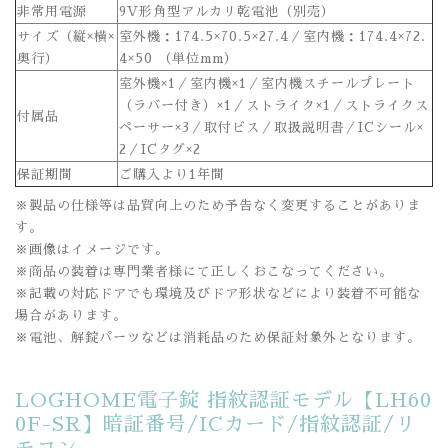
非常用電源
9V形角型アルカリ乾電池（別売）
サイズ（縦×横×
室外機：174.5×70.5×27.4／室内機：174.4×72.
奥行）
4×50 （単位mm）
室外機×1／室内機×1／室内機スチールプレート
（ラバー付き）×1／ストライク×1／ストライクス
付属品
ペーサー×3／取付ビス／取扱説明書／ICシール×
2／ICタグ×2
保証期間
ご購入より1年間
※製品の仕様等は品質向上のため予告なく変更することがありま
す。
※画像はイメージです。
※商品の装着は専門業者様にて正しくおこなってください。
※記載の対応ドアでも環境及びドア形状などにより装着不可能な
場合があります。
※電池、解錠パーツなどは消耗品のため保証対象外となります。
LOGHOME電子錠 指紋認証モデル【LH60
0F-SR】暗証番号/ICカード/指紋認証/リ