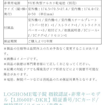
非常用電源
9V形角型アルカリ乾電池（別売）
サイズ（縦×横×
室外機：174.5×70.5×27.4／室内機：174.4×72.
奥行）
4×50 （単位mm）
室外機×1／室内機×1／室内機スチールプレート
（ラバー付き）×1／ストライク×1／ストライクス
付属品
ペーサー×3／取付ビス／取扱説明書／ICシール×
2／ICタグ×2／リモコン×1
保証期間
ご購入より1年間
※製品の仕様等は品質向上のため予告なく変更することがありま
す。
※画像はイメージです。
※商品の装着は専門業者様にて正しくおこなってください。
※記載の対応ドアでも環境及びドア形状などにより装着不可能な
場合があります。
※電池、解錠パーツなどは消耗品のため保証対象外となります。
LOGHOME電子錠 指紋認証+非常キーモデ
ル【LH600F-DKR】暗証番号/ICカード/