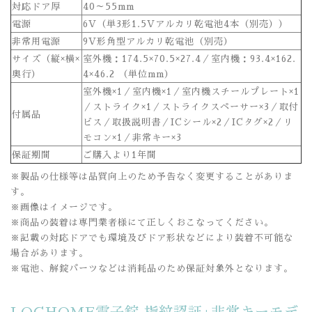
対応ドア厚
40～55mm
電源
6V（単3形1.5Vアルカリ乾電池4本（別売））
非常用電源
9V形角型アルカリ乾電池（別売）
サイズ（縦×横×
室外機：174.5×70.5×27.4／室内機：93.4×162.
奥行）
4×46.2 （単位mm）
室外機×1／室内機×1／室内機スチールプレート×1
／ストライク×1／ストライクスペーサー×3／取付
付属品
ビス／取扱説明書／ICシール×2／ICタグ×2／リ
モコン×1／非常キー×3
保証期間
ご購入より1年間
※製品の仕様等は品質向上のため予告なく変更することがありま
す。
※画像はイメージです。
※商品の装着は専門業者様にて正しくおこなってください。
※記載の対応ドアでも環境及びドア形状などにより装着不可能な
場合があります。
※電池、解錠パーツなどは消耗品のため保証対象外となります。