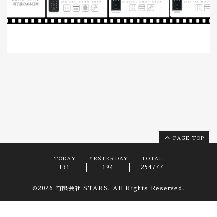
PAGE TOP
TODAY
YESTERDAY
TOTAL
131
194
254777
©2026
有限会社 STARS
. All Rights Reserved.