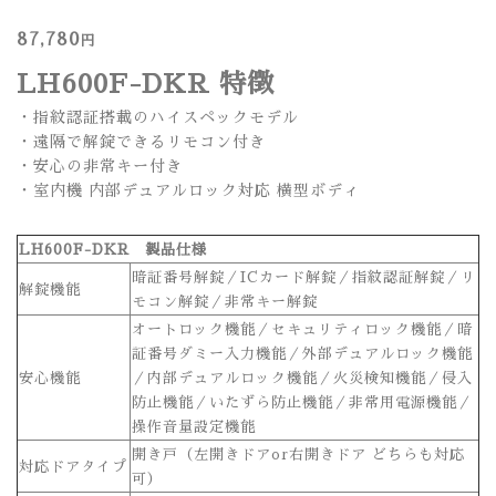
87,780
円
LH600F-DKR 特徴
・指紋認証搭載のハイスペックモデル
・遠隔で解錠できるリモコン付き
・安心の非常キー付き
・室内機 内部デュアルロック対応 横型ボディ
LH600F-DKR 製品仕様
暗証番号解錠／ICカード解錠／指紋認証解錠／リ
解錠機能
モコン解錠／非常キー解錠
オートロック機能／セキュリティロック機能／暗
証番号ダミー入力機能／外部デュアルロック機能
安心機能
／内部デュアルロック機能／火災検知機能／侵入
防止機能／いたずら防止機能／非常用電源機能／
操作音量設定機能
開き戸（左開きドアor右開きドア どちらも対応
対応ドアタイプ
可）