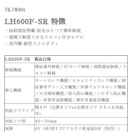
76,780
円
LH600F-SR 特徴
・指紋認証搭載 指先ひとつで簡単解錠
・遠隔で解錠できるリモコン付きモデル
・室内機 縦型スリムボディ
LH600F-SR 製品仕様
暗証番号解錠／ICカード解錠／指紋認証解錠／リ
解錠機能
モコン解錠
オートロック機能／セキュリティロック機能／暗
証番号ダミー入力機能／外部デュアルロック機能
安心機能
／火災検知機能／侵入防止機能／いたずら防止機
能／非常用電源機能／操作音量設定機能
開き戸（左開きドアor右開きドア どちらも対応
対応ドアタイプ
可）
対応ドア厚
40～50mm
電源
6V（単3形1.5Vアルカリ乾電池4本（別売））