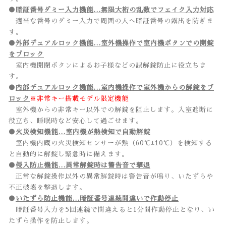
●
暗証番号ダミー入力機能…無限大桁の乱数でフェイク入力対応
適当な番号のダミー入力で周囲の人へ暗証番号の露出を防ぎま
す。
●
外部デュアルロック機能…室外機操作で室内機ボタンでの開錠
をブロック
室内機開閉ボタンによるお子様などの誤解錠防止に役立ちま
す。
●
内部デュアルロック機能…室内機操作で室外機からの解錠をブ
ロック
※非常キー搭載モデル限定機能
室外機からの非常キー以外での解錠を阻止します。入室遮断に
役立ち、睡眠時など安心して過ごせます。
●
火災検知機能…室内機が熱検知で自動解錠
室内機内蔵の火災検知センサーが熱（60℃±10℃）を検知する
と自動的に解錠し緊急時に備えます。
●
侵入防止機能…異常解錠時は警告音で撃退
正常な解錠操作以外の異常解錠時は警告音が鳴り、いたずらや
不正破壊を撃退します。
●
いたずら防止機能…暗証番号連続間違いで作動停止
暗証番号入力を5回連続で間違えると1分間作動停止となり、い
たずら操作を防止します。