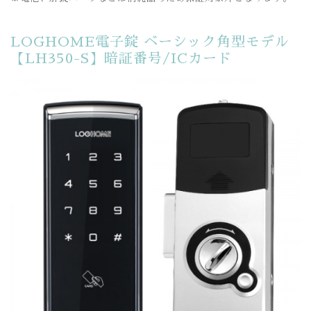
LOGHOME電子錠 ベーシック角型モデル
【LH350-S】暗証番号/ICカード