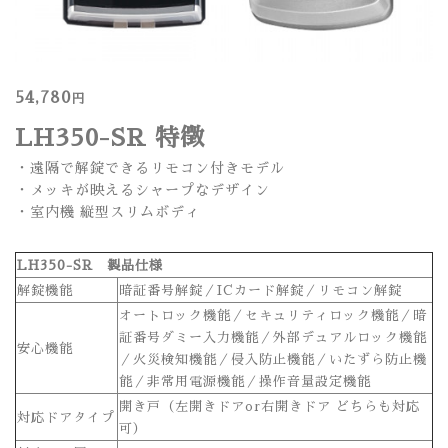
54,780
円
LH350-SR 特徴
・遠隔で解錠できるリモコン付きモデル
・メッキが映えるシャープなデザイン
・室内機 縦型スリムボディ
LH350-SR 製品仕様
解錠機能
暗証番号解錠／ICカード解錠／リモコン解錠
オートロック機能／セキュリティロック機能／暗
証番号ダミー入力機能／外部デュアルロック機能
安心機能
／火災検知機能／侵入防止機能／いたずら防止機
能／非常用電源機能／操作音量設定機能
開き戸（左開きドアor右開きドア どちらも対応
対応ドアタイプ
可）