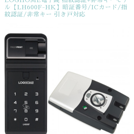
LOGHOME電子錠 指紋認証+非常キーモデ
ル【LH600F-HK】暗証番号/ICカード/指
紋認証/非常キー 引き戸対応